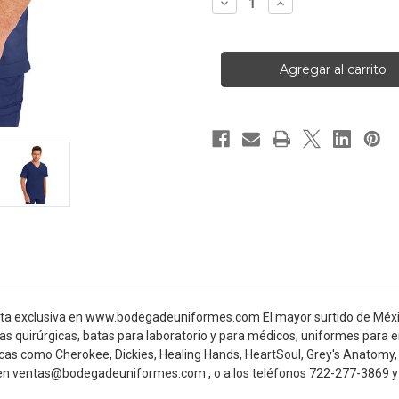
Disminuir
Aumentar
la
la
cantidad
cantidad
de
de
Healing
Healing
Hands
Hands
2330-
2330-
NAVY
NAVY
Filipina
Filipina
Quirurgica
Quirurgica
enta exclusiva en www.bodegadeuniformes.com El mayor surtido de Méxi
ipinas quirúrgicas, batas para laboratorio y para médicos, uniformes pa
s como Cherokee, Dickies, Healing Hands, HeartSoul, Grey's Anatomy,
n ventas@bodegadeuniformes.com , o a los teléfonos 722-277-3869 y 