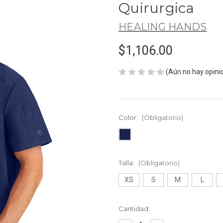
Quirurgica
HEALING HANDS
$1,106.00
(Aún no hay opini
Color:
(Obligatorio)
Talla:
(Obligatorio)
XS
S
M
L
Existencias
Cantidad:
actuales: