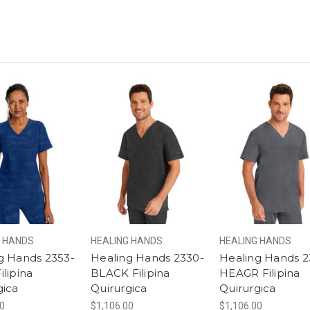
G HANDS
HEALING HANDS
HEALING HANDS
g Hands 2353-
Healing Hands 2330-
Healing Hands 2
ilipina
BLACK Filipina
HEAGR Filipina
gica
Quirurgica
Quirurgica
00
$1,106.00
$1,106.00